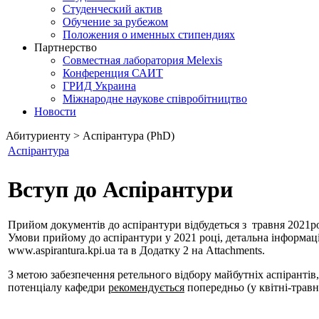
Студенческий актив
Обучение за рубежом
Положения о именных стипендиях
Партнерство
Совместная лаборатория Melexis
Конференция САИТ
ГРИД Украина
Міжнародне наукове співробітництво
Новости
Абитуриенту > Aспірантура (PhD)
Аспірантура
Вступ до Аспірантури
Прийом документів до аспірантури відбудеться з травня 2021р
Умови прийому до аспірантури у 2021 році, детальна інформаці
www.aspirantura.kpi.ua та в Додатку 2 на Attachments.
З метою забезпечення ретельного відбору майбутніх аспіранті
потенціалу кафедри
рекомендується
попередньо (у квітні-травн