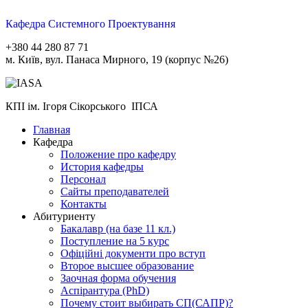
Кафедра Системного Проектування
+380 44 280 87 71
м. Київ, вул. Панаса Мирного, 19 (корпус №26)
КПІ ім. Ігоря Сікорського ІПСА
Главная
Кафедра
Положение про кафедру
История кафедры
Персонал
Сайты преподавателей
Контакты
Абитуриенту
Бакалавр (на базе 11 кл.)
Поступление на 5 курс
Офіційні документи про вступ
Второе высшее образование
Заочная форма обучения
Aспірантура (PhD)
Почему стоит выбирать СП(САПР)?