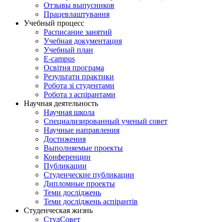
Отзывы выпусников
Працевлаштування
Учебный процесс
Расписание занятий
Учебная документация
Учебный план
E-campus
Освітня програма
Результати практики
Робота зі студентами
Робота з аспірантами
Научная деятельность
Научная школа
Специализированный ученый совет
Научные направления
Достижения
Выполняемые проекты
Конференции
Публикации
Студенческие публикации
Дипломные проекты
Теми досліджень
Теми досліджень аспірантів
Студенческая жизнь
СтудСовет